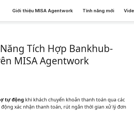
Giới thiệu MISA Agentwork
Tính năng mới
Vid
 Năng Tích Hợp Bankhub-Jetpay Tự Động Gạch Nợ trên MISA Age
Năng Tích Hợp Bankhub-
rên MISA Agentwork
nợ tự động
khi khách chuyển khoản thanh toán qua các
 động xác nhận thanh toán, rút ngắn thời gian xử lý đơn