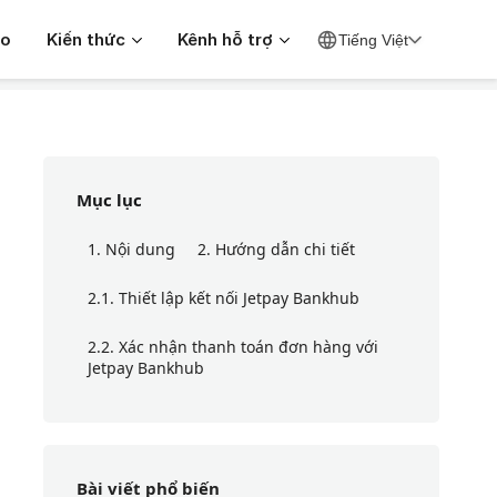
Search
eo
Kiến thức
Kênh hỗ trợ
Tiếng Việt
ntwork
For
Mục lục
1. Nội dung
2. Hướng dẫn chi tiết
2.1. Thiết lập kết nối Jetpay Bankhub
2.2. Xác nhận thanh toán đơn hàng với
Jetpay Bankhub
Bài viết phổ biến