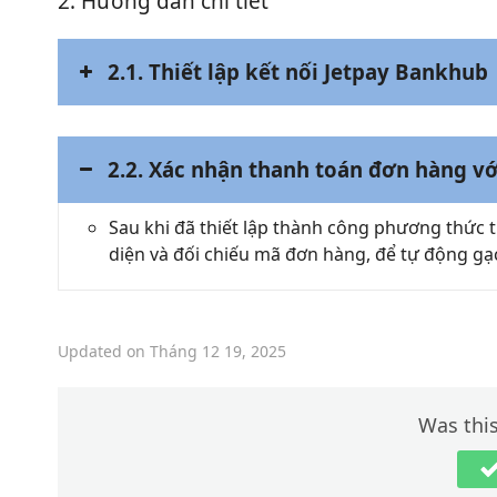
2. Hướng dẫn chi tiết
2.1. Thiết lập kết nối Jetpay Bankhub
2.2. Xác nhận thanh toán đơn hàng v
Sau khi đã thiết lập thành công phương thức
Thiết lập\ Đối tác thanh toán
diện và đối chiếu mã đơn hàng, để tự động g
Chuyển khoản và xác nhận tự động 
khoản ngân hàng
Updated on Tháng 12 19, 2025
Was this